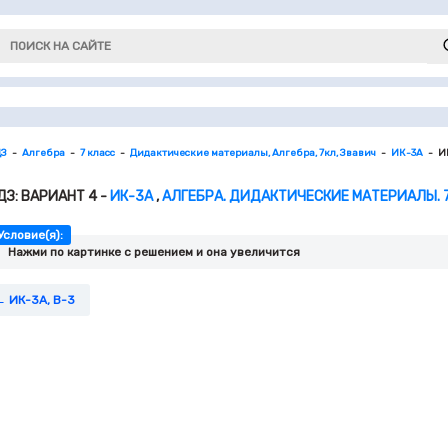
ДЗ
Алгебра
7 класс
Дидактические материалы, Алгебра, 7кл, Звавич
ИК-3А
И
ДЗ: ВАРИАНТ 4 -
ИК-3А
,
АЛГЕБРА. ДИДАКТИЧЕСКИЕ МАТЕРИАЛЫ. 7
Условие(я):
Нажми по картинке c решением и она увеличится
ИК-3А, В-3