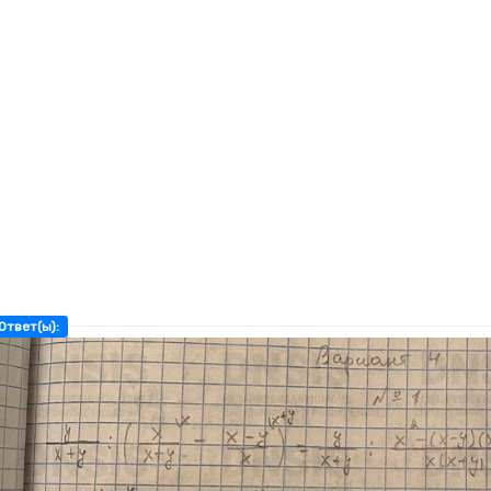
Ответ(ы):