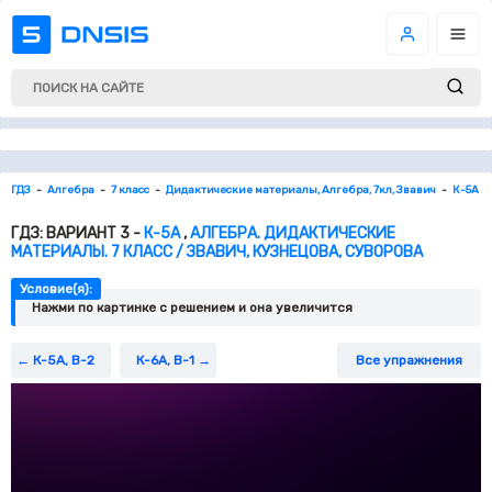
ГДЗ
Алгебра
7 класс
Дидактические материалы, Алгебра, 7кл, Звавич
К-5А
ГДЗ: ВАРИАНТ 3 -
К-5А
,
АЛГЕБРА. ДИДАКТИЧЕСКИЕ
МАТЕРИАЛЫ. 7 КЛАСС / ЗВАВИЧ, КУЗНЕЦОВА, СУВОРОВА
Условие(я):
Нажми по картинке c решением и она увеличится
К-5А, В-2
К-6А, В-1
Все упражнения