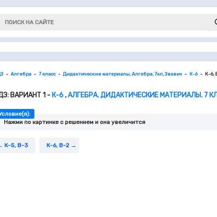
ДЗ
Алгебра
7 класс
Дидактические материалы, Алгебра, 7кл, Звавич
К-6
К-6, 
ДЗ: ВАРИАНТ 1 -
К-6
,
АЛГЕБРА. ДИДАКТИЧЕСКИЕ МАТЕРИАЛЫ. 7 КЛ
Условие(я):
Нажми по картинке c решением и она увеличится
К-5, В-3
К-6, В-2