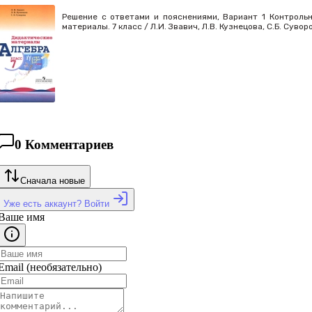
Решение с ответами и пояснениями, Вариант 1 Контрольн
материалы. 7 класс / Л.И. Звавич, Л.В. Кузнецова, С.Б. Сувор