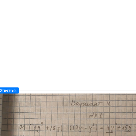
Ответ(ы):