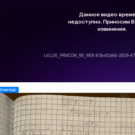
Ответ(ы):