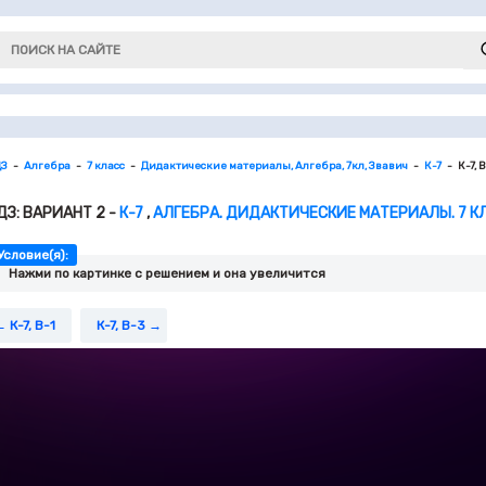
ДЗ
Алгебра
7 класс
Дидактические материалы, Алгебра, 7кл, Звавич
К-7
К-7, 
ДЗ: ВАРИАНТ 2 -
К-7
,
АЛГЕБРА. ДИДАКТИЧЕСКИЕ МАТЕРИАЛЫ. 7 КЛ
Условие(я):
Нажми по картинке c решением и она увеличится
К-7, В-1
К-7, В-3