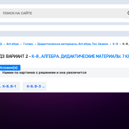
ДЗ
Алгебра
7 класс
Дидактические материалы, Алгебра, 7кл, Звавич
К-8
К-8,
ДЗ: ВАРИАНТ 2 -
К-8
,
АЛГЕБРА. ДИДАКТИЧЕСКИЕ МАТЕРИАЛЫ. 7 КЛ
Условие(я):
Нажми по картинке c решением и она увеличится
К-8, В-1
К-8, В-3