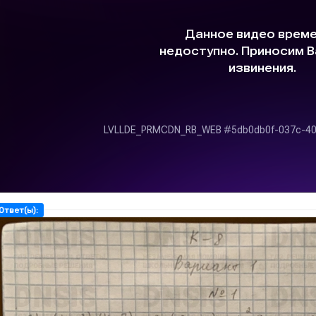
Ответ(ы):