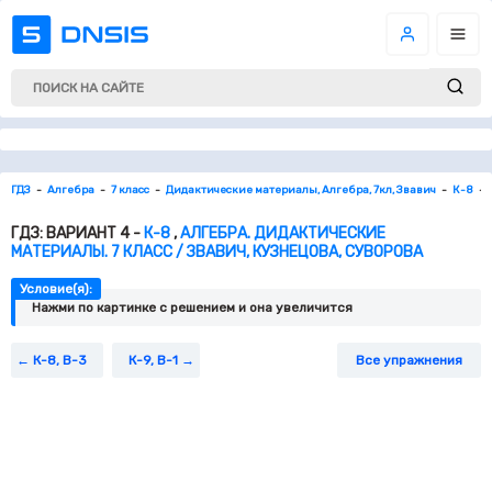
ГДЗ
Алгебра
7 класс
Дидактические материалы, Алгебра, 7кл, Звавич
К-8
ГДЗ: ВАРИАНТ 4 -
К-8
,
АЛГЕБРА. ДИДАКТИЧЕСКИЕ
МАТЕРИАЛЫ. 7 КЛАСС / ЗВАВИЧ, КУЗНЕЦОВА, СУВОРОВА
Условие(я):
Нажми по картинке c решением и она увеличится
К-8, В-3
К-9, В-1
Все упражнения