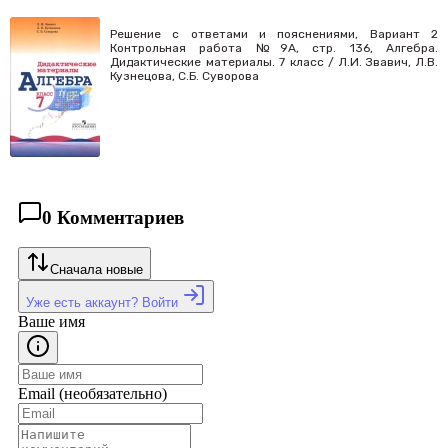
Решение с ответами и пояснениями, Вариант 2
Контрольная работа №9А, стр. 136, Алгебра.
Дидактические материалы. 7 класс / Л.И. Звавич, Л.В.
Кузнецова, С.Б. Суворова