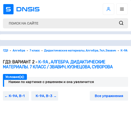
ГДЗ
Алгебра
7 класс
Дидактические материалы, Алгебра, 7кл, Звавич
К-9А
ГДЗ: ВАРИАНТ 2 -
К-9А
,
АЛГЕБРА. ДИДАКТИЧЕСКИЕ
МАТЕРИАЛЫ. 7 КЛАСС / ЗВАВИЧ, КУЗНЕЦОВА, СУВОРОВА
Условие(я):
Нажми по картинке c решением и она увеличится
К-9А, В-1
К-9А, В-3
Все упражнения