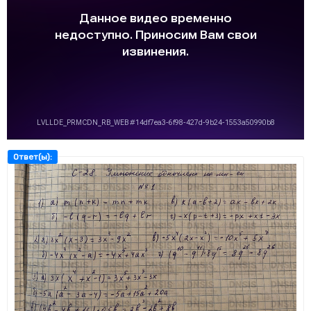
Ответ(ы):