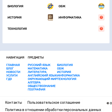
БИОЛОГИЯ
ОБЖ
ИСТОРИЯ
ИНФОРМАТИКА
ТЕХНОЛОГИЯ
НАВИГАЦИЯ
ПРЕДМЕТЫ
ГЛАВНАЯ
РУССКИЙ ЯЗЫК
БИОЛОГИЯ
БЛОГ
МАТЕМАТИКА
ОБЖ
НОВОСТИ
ЛИТЕРАТУРА
ИСТОРИЯ
УСЛУГИ
АНГЛИЙСКИЙ ЯЗЫК
ИНФОРМАТИКА
ГДЗ
ОКРУЖАЮЩИЙ МИР
ТЕХНОЛОГИЯ
АЛГЕБРА
ОБЩЕСТВОЗНАНИЕ
ГЕОГРАФИЯ
Контакты
Пользовательское соглашение
© D
Политика в отношении обработки персональных данных