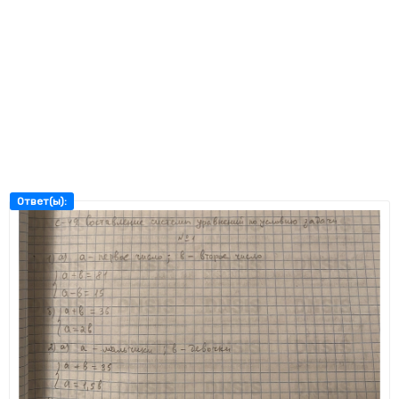
Ответ(ы):