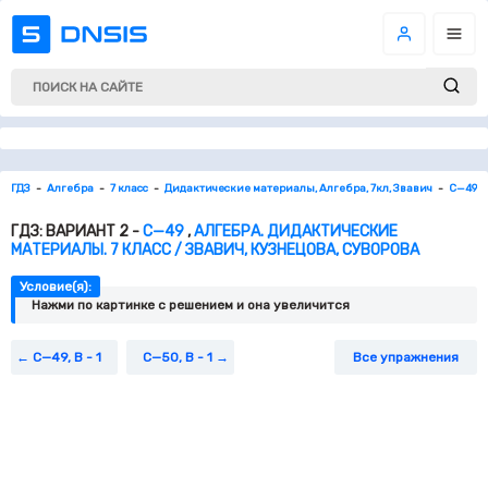
ГДЗ
Алгебра
7 класс
Дидактические материалы, Алгебра, 7кл, Звавич
С—49
ГДЗ: ВАРИАНТ 2 -
С—49
,
АЛГЕБРА. ДИДАКТИЧЕСКИЕ
МАТЕРИАЛЫ. 7 КЛАСС / ЗВАВИЧ, КУЗНЕЦОВА, СУВОРОВА
Условие(я):
Нажми по картинке c решением и она увеличится
С—49, В - 1
С—50, В - 1
Все упражнения