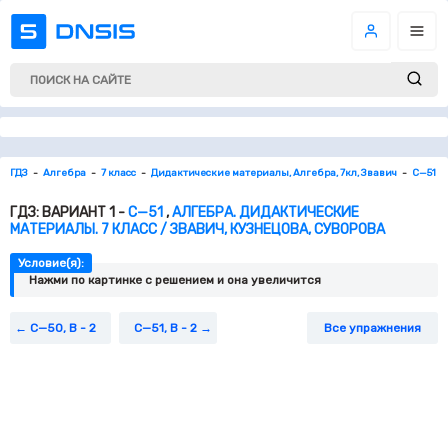
ГДЗ
Алгебра
7 класс
Дидактические материалы, Алгебра, 7кл, Звавич
С—51
ГДЗ: ВАРИАНТ 1 -
С—51
,
АЛГЕБРА. ДИДАКТИЧЕСКИЕ
МАТЕРИАЛЫ. 7 КЛАСС / ЗВАВИЧ, КУЗНЕЦОВА, СУВОРОВА
Условие(я):
Нажми по картинке c решением и она увеличится
С—50, В - 2
С—51, В - 2
Все упражнения