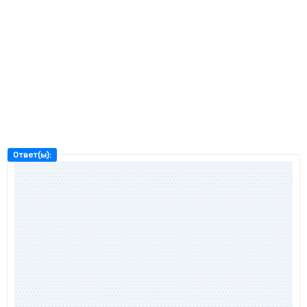
Ответ(ы):