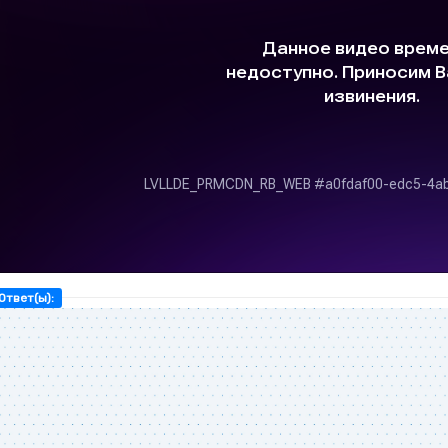
Ответ(ы):