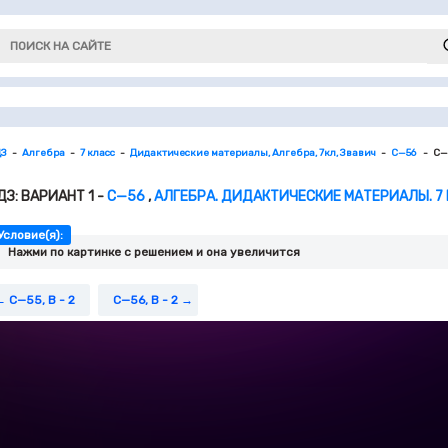
ДЗ
Алгебра
7 класс
Дидактические материалы, Алгебра, 7кл, Звавич
С—56
С—5
ДЗ: ВАРИАНТ 1 -
С—56
,
АЛГЕБРА. ДИДАКТИЧЕСКИЕ МАТЕРИАЛЫ. 7 
Условие(я):
Нажми по картинке c решением и она увеличится
С—55, В - 2
С—56, В - 2