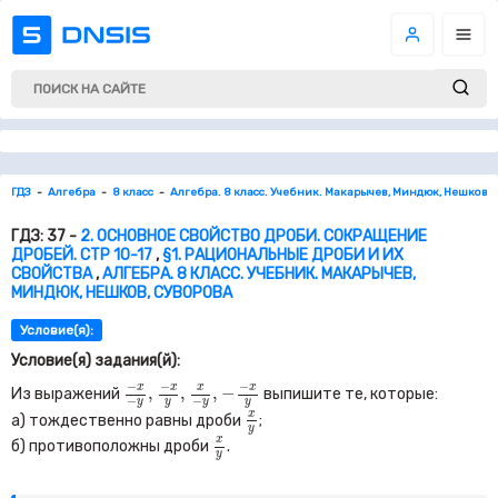
ГДЗ
Алгебра
8 класс
Алгебра. 8 класс. Учебник. Макарычев, Миндюк, Нешков, 
ГДЗ: 37 -
2. ОСНОВНОЕ СВОЙСТВО ДРОБИ. СОКРАЩЕНИЕ
ДРОБЕЙ. СТР 10-17
,
§1. РАЦИОНАЛЬНЫЕ ДРОБИ И ИХ
СВОЙСТВА
,
АЛГЕБРА. 8 КЛАСС. УЧЕБНИК. МАКАРЫЧЕВ,
МИНДЮК, НЕШКОВ, СУВОРОВА
Условие(я):
Условие(я) задания(й):
−
x
−
y
,
−
x
y
,
x
−
y
,
−
−
x
y
−
−
−
x
x
x
x
,
,
,
−
Из выражений
выпишите те, которые:
−
−
y
y
y
y
x
y
x
а) тождественно равны дроби
;
y
x
y
x
б) противоположны дроби
.
y