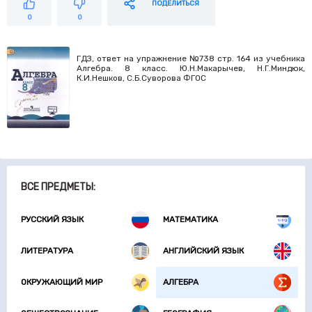
ПОДЕЛИТЬСЯ
0
0
ГДЗ, ответ на упражнение №738 стр. 164 из учебника
Алгебра. 8 класс. Ю.Н.Макарычев, Н.Г.Миндюк,
К.И.Нешков, С.Б.Суворова ФГОС
ВСЕ ПРЕДМЕТЫ:
РУССКИЙ ЯЗЫК
МАТЕМАТИКА
ЛИТЕРАТУРА
АНГЛИЙСКИЙ ЯЗЫК
ОКРУЖАЮЩИЙ МИР
АЛГЕБРА