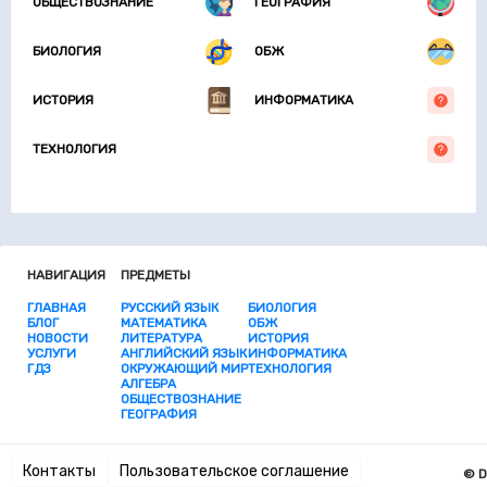
ОБЩЕСТВОЗНАНИЕ
ГЕОГРАФИЯ
БИОЛОГИЯ
ОБЖ
ИСТОРИЯ
ИНФОРМАТИКА
ТЕХНОЛОГИЯ
НАВИГАЦИЯ
ПРЕДМЕТЫ
ГЛАВНАЯ
РУССКИЙ ЯЗЫК
БИОЛОГИЯ
БЛОГ
МАТЕМАТИКА
ОБЖ
НОВОСТИ
ЛИТЕРАТУРА
ИСТОРИЯ
УСЛУГИ
АНГЛИЙСКИЙ ЯЗЫК
ИНФОРМАТИКА
ГДЗ
ОКРУЖАЮЩИЙ МИР
ТЕХНОЛОГИЯ
АЛГЕБРА
ОБЩЕСТВОЗНАНИЕ
ГЕОГРАФИЯ
Контакты
Пользовательское соглашение
© D