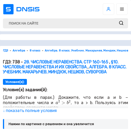
ГДЗ
Алгебра
8 класс
Алгебра. 8 класс. Учебник. Макарычев, Миндюк, Нешков, 
ГДЗ: 738 -
28. ЧИСЛОВЫЕ НЕРАВЕНСТВА. СТР 160-165
,
§10.
ЧИСЛОВЫЕ НЕРАВЕНСТВА И ИХ СВОЙСТВА
,
АЛГЕБРА. 8 КЛАСС.
УЧЕБНИК. МАКАРЫЧЕВ, МИНДЮК, НЕШКОВ, СУВОРОВА
Условие(я):
Условие(я) задания(й):
(Для работы в парах.) Докажите, что если
a
и
b −
a
2
>
b
2
2
2
>
положительные числа и
, то
a > b.
Пользуясь этим
a
b
свойством, сравните числа:
7
+
2
6
+
3
↓ показать полные условия
√
√
√
√
6
+
3
7
+
2
а)
и
;
3
+
2
6
+
1
√
√
3
+
2
6
+
1
б)
и
;
5
−
2
6
−
3
√
√
√
Нажми по картинке c решением и она увеличится
5
−
2
6
−
3
в)
и
;
11
−
6
10
−
7
√
√
√
√
10
−
7
11
−
6
г)
и
.