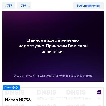
1
) Проведите доказательство приведенного утверждения.
737
739
Все упражнения
2
) Распределите, кто выполняет задания а) и в), а кто −
задания б) и г), и выполните их.
3
) Проверьте друг у друга, правильно ли выполнено сравнение
выражений. Исправьте ошибки, если они допущены.
Ответ(ы):