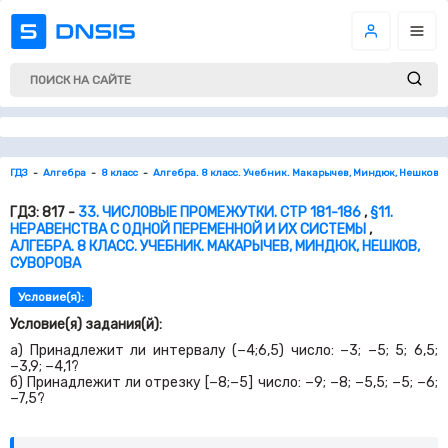
ГДЗ
Алгебра
8 класс
Алгебра. 8 класс. Учебник. Макарычев, Миндюк, Нешков, 
ГДЗ: 817 -
33. ЧИСЛОВЫЕ ПРОМЕЖУТКИ. СТР 181-186
,
§11.
НЕРАВЕНСТВА С ОДНОЙ ПЕРЕМЕННОЙ И ИХ СИСТЕМЫ
,
АЛГЕБРА. 8 КЛАСС. УЧЕБНИК. МАКАРЫЧЕВ, МИНДЮК, НЕШКОВ,
СУВОРОВА
Условие(я):
Условие(я) задания(й):
а) Принадлежит ли интервалу (−
4
;
6,5
) число: −
3
; −
5
;
5
;
6,5
;
−
3,9
; −
4,1
?
б) Принадлежит ли отрезку
[−
8
;−
5
]
число: −
9
; −
8
; −
5,5
; −
5
; −
6
;
−
7,5
?