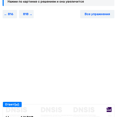
Нажми по картинке c решением и она увеличится
816
818
Все упражнения
Ответ(ы):