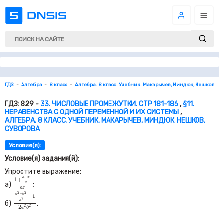
ГДЗ
Алгебра
8 класс
Алгебра. 8 класс. Учебник. Макарычев, Миндюк, Нешков, 
ГДЗ: 829 -
33. ЧИСЛОВЫЕ ПРОМЕЖУТКИ. СТР 181-186
,
§11.
НЕРАВЕНСТВА С ОДНОЙ ПЕРЕМЕННОЙ И ИХ СИСТЕМЫ
,
АЛГЕБРА. 8 КЛАСС. УЧЕБНИК. МАКАРЫЧЕВ, МИНДЮК, НЕШКОВ,
СУВОРОВА
Условие(я):
Условие(я) задания(й):
Упростите выражение:
1
+
a
−
x
x
a
x
−
a
x
1
+
x
а)
;
a
x
a
2
−
b
2
a
2
−
1
2
a
2
b
2
2
2
−
a
b
−
1
2
a
б)
.
2
2
2
a
b