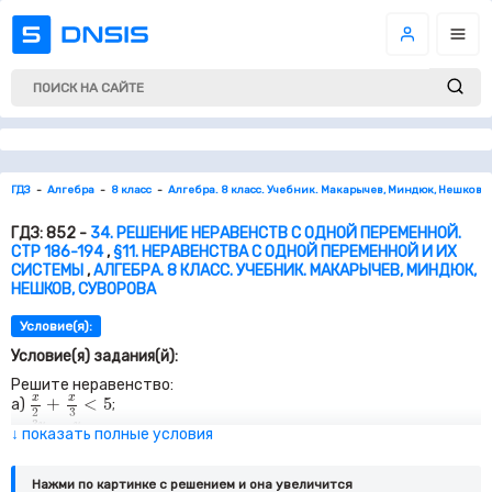
ГДЗ
Алгебра
8 класс
Алгебра. 8 класс. Учебник. Макарычев, Миндюк, Нешков, 
ГДЗ: 852 -
34. РЕШЕНИЕ НЕРАВЕНСТВ С ОДНОЙ ПЕРЕМЕННОЙ.
СТР 186-194
,
§11. НЕРАВЕНСТВА С ОДНОЙ ПЕРЕМЕННОЙ И ИХ
СИСТЕМЫ
,
АЛГЕБРА. 8 КЛАСС. УЧЕБНИК. МАКАРЫЧЕВ, МИНДЮК,
НЕШКОВ, СУВОРОВА
Условие(я):
Условие(я) задания(й):
Решите неравенство:
x
2
+
x
3
<
5
x
x
+
<
5
а)
;
2
3
3
y
2
−
y
3
≥
2
3
y
y
−
≥
2
↓ показать полные условия
б)
;
2
3
x
4
−
x
2
>
−
3
x
x
−
>
−
3
в)
;
2
4
y
+
y
2
>
3
y
+
>
3
г)
;
Нажми по картинке c решением и она увеличится
y