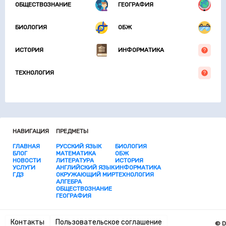
ОБЩЕСТВОЗНАНИЕ
ГЕОГРАФИЯ
БИОЛОГИЯ
ОБЖ
ИСТОРИЯ
ИНФОРМАТИКА
ТЕХНОЛОГИЯ
НАВИГАЦИЯ
ПРЕДМЕТЫ
ГЛАВНАЯ
РУССКИЙ ЯЗЫК
БИОЛОГИЯ
БЛОГ
МАТЕМАТИКА
ОБЖ
НОВОСТИ
ЛИТЕРАТУРА
ИСТОРИЯ
УСЛУГИ
АНГЛИЙСКИЙ ЯЗЫК
ИНФОРМАТИКА
ГДЗ
ОКРУЖАЮЩИЙ МИР
ТЕХНОЛОГИЯ
АЛГЕБРА
ОБЩЕСТВОЗНАНИЕ
ГЕОГРАФИЯ
Контакты
Пользовательское соглашение
© D