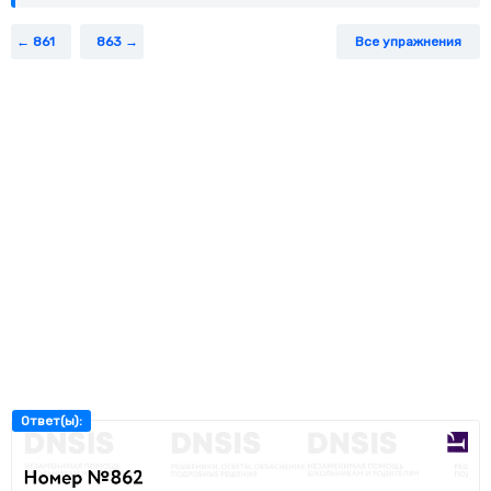
861
863
Все упражнения
Ответ(ы):