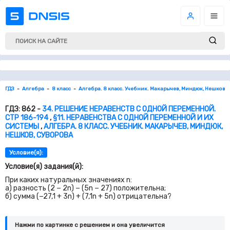
ГДЗ
Алгебра
8 класс
Алгебра. 8 класс. Учебник. Макарычев, Миндюк, Нешков, 
ГДЗ: 862 -
34. РЕШЕНИЕ НЕРАВЕНСТВ С ОДНОЙ ПЕРЕМЕННОЙ.
СТР 186-194
,
§11. НЕРАВЕНСТВА С ОДНОЙ ПЕРЕМЕННОЙ И ИХ
СИСТЕМЫ
,
АЛГЕБРА. 8 КЛАСС. УЧЕБНИК. МАКАРЫЧЕВ, МИНДЮК,
НЕШКОВ, СУВОРОВА
Условие(я):
Условие(я) задания(й):
При каких натуральных значениях
n:
а) разность (
2
−
2
n) − (
5
n −
27
) положительна;
б) сумма (−
27,1
+
3
n) + (
7,1
n +
5
n)
отрицательна?
Нажми по картинке c решением и она увеличится