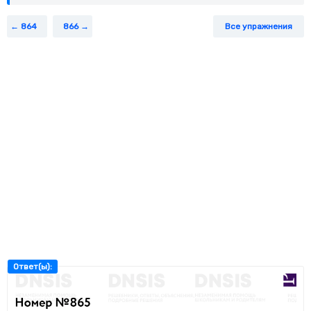
864
866
Все упражнения
Ответ(ы):