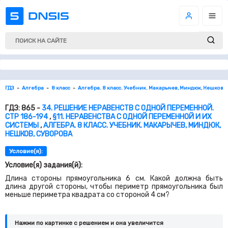
ГДЗ
Алгебра
8 класс
Алгебра. 8 класс. Учебник. Макарычев, Миндюк, Нешков, 
ГДЗ: 865 -
34. РЕШЕНИЕ НЕРАВЕНСТВ С ОДНОЙ ПЕРЕМЕННОЙ.
СТР 186-194
,
§11. НЕРАВЕНСТВА С ОДНОЙ ПЕРЕМЕННОЙ И ИХ
СИСТЕМЫ
,
АЛГЕБРА. 8 КЛАСС. УЧЕБНИК. МАКАРЫЧЕВ, МИНДЮК,
НЕШКОВ, СУВОРОВА
Условие(я):
Условие(я) задания(й):
Длина стороны прямоугольника
6
см. Какой должна быть
длина другой стороны, чтобы периметр прямоугольника был
меньше периметра квадрата со стороной
4
см?
Нажми по картинке c решением и она увеличится