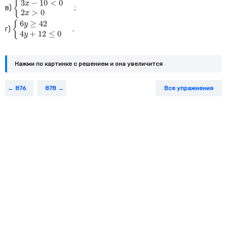
{
3
−
10
<
0
x
в)
;
2
>
0
x
{
6
y
≥
42
4
y
+
12
≤
0
6
≥
42
{
y
г)
.
4
+
12
≤
0
y
Нажми по картинке c решением и она увеличится
876
878
Все упражнения