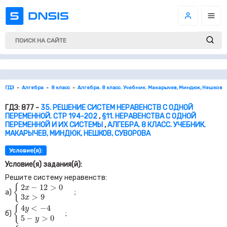
ГДЗ
Алгебра
8 класс
Алгебра. 8 класс. Учебник. Макарычев, Миндюк, Нешков, 
ГДЗ: 877 -
35. РЕШЕНИЕ СИСТЕМ НЕРАВЕНСТВ С ОДНОЙ
ПЕРЕМЕННОЙ. СТР 194-202
,
§11. НЕРАВЕНСТВА С ОДНОЙ
ПЕРЕМЕННОЙ И ИХ СИСТЕМЫ
,
АЛГЕБРА. 8 КЛАСС. УЧЕБНИК.
МАКАРЫЧЕВ, МИНДЮК, НЕШКОВ, СУВОРОВА
Условие(я):
Условие(я) задания(й):
Решите систему неравенств:
{
2
x
−
12
>
0
3
x
>
9
{
2
−
12
>
0
x
а)
;
3
>
9
x
{
4
y
<
−
4
5
−
y
>
0
4
<
−
4
{
y
б)
;
5
−
>
0
y
{
3
x
−
10
<
0
2
x
>
0