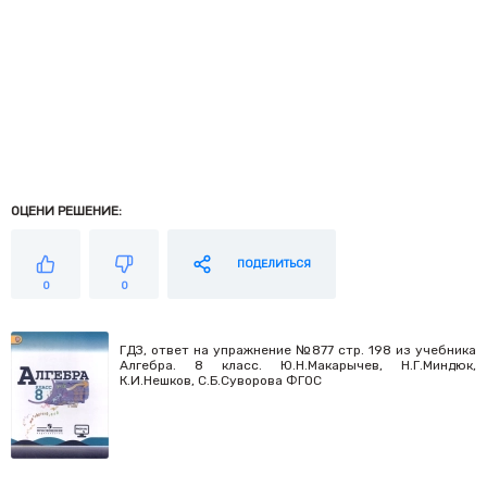
ОЦЕНИ РЕШЕНИЕ:
ПОДЕЛИТЬСЯ
0
0
ГДЗ, ответ на упражнение №877 стр. 198 из учебника
Алгебра. 8 класс. Ю.Н.Макарычев, Н.Г.Миндюк,
К.И.Нешков, С.Б.Суворова ФГОС