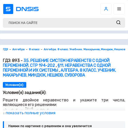
ГДЗ
Алгебра
8 класс
Алгебра. 8 класс. Учебник. Макарычев, Миндюк, Нешков, 
ГДЗ: 893 -
35. РЕШЕНИЕ СИСТЕМ НЕРАВЕНСТВ С ОДНОЙ
ПЕРЕМЕННОЙ. СТР 194-202
,
§11. НЕРАВЕНСТВА С ОДНОЙ
ПЕРЕМЕННОЙ И ИХ СИСТЕМЫ
,
АЛГЕБРА. 8 КЛАСС. УЧЕБНИК.
МАКАРЫЧЕВ, МИНДЮК, НЕШКОВ, СУВОРОВА
Условие(я):
Условие(я) задания(й):
Решите двойное неравенство и укажите три числа,
являющиеся его решениями:
−
6
,
5
<
7
x
+
6
2
≤
20
,
5
7
+
6
x
−
6
,
5
<
≤
20
,
5
а)
;
↓ показать полные условия
2
−
1
<
4
−
a
3
≤
5
4
−
a
−
1
<
≤
5
б)
;
3
−
2
≤
3
x
−
1
8
≤
0
3
−
1
x
−
2
≤
≤
0
в)
;
Нажми по картинке c решением и она увеличится
8