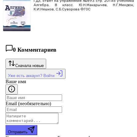
ГДЗ, ответ на упражнение №893 стр. 201 из учебника
Алгебра. 8 класс. Ю.Н.Макарычев, Н.Г.Миндюк,
К.И.Нешков, С.Б.Суворова ФГОС