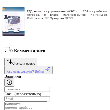
ГДЗ, ответ на упражнение №901 стр. 202 из учебника
Алгебра. 8 класс. Ю.Н.Макарычев, Н.Г.Миндюк,
К.И.Нешков, С.Б.Суворова ФГОС