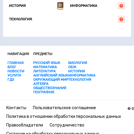
ИСТОРИЯ
ИНФОРМАТИКА
ТЕХНОЛОГИЯ
НАВИГАЦИЯ
ПРЕДМЕТЫ
ГЛАВНАЯ
РУССКИЙ ЯЗЫК
БИОЛОГИЯ
БЛОГ
МАТЕМАТИКА
ОБЖ
НОВОСТИ
ЛИТЕРАТУРА
ИСТОРИЯ
УСЛУГИ
АНГЛИЙСКИЙ ЯЗЫК
ИНФОРМАТИКА
ГДЗ
ОКРУЖАЮЩИЙ МИР
ТЕХНОЛОГИЯ
АЛГЕБРА
ОБЩЕСТВОЗНАНИЕ
ГЕОГРАФИЯ
Контакты
Пользовательское соглашение
© D
Политика в отношении обработки персональных данных
Правообладатели
Сотрудничество
Согласие на обработку персональных данных