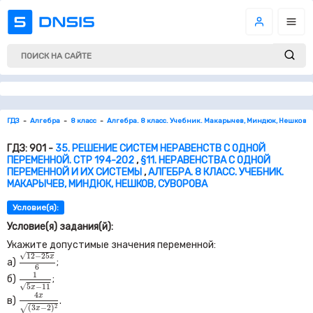
ГДЗ
Алгебра
8 класс
Алгебра. 8 класс. Учебник. Макарычев, Миндюк, Нешков, 
ГДЗ: 901 -
35. РЕШЕНИЕ СИСТЕМ НЕРАВЕНСТВ С ОДНОЙ
ПЕРЕМЕННОЙ. СТР 194-202
,
§11. НЕРАВЕНСТВА С ОДНОЙ
ПЕРЕМЕННОЙ И ИХ СИСТЕМЫ
,
АЛГЕБРА. 8 КЛАСС. УЧЕБНИК.
МАКАРЫЧЕВ, МИНДЮК, НЕШКОВ, СУВОРОВА
Условие(я):
Условие(я) задания(й):
Укажите допустимые значения переменной:
12
−
25
x
6
√
12
−
25
x
а)
;
6
1
5
x
−
11
1
б)
;
√
5
−
11
x
4
x
(
3
x
−
2
)
2
4
x
в)
.
2
√
(
3
−
2
)
x