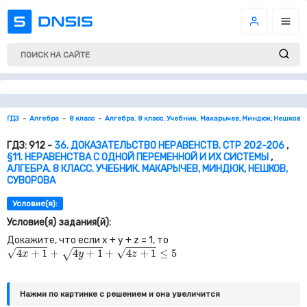
ГДЗ
Алгебра
8 класс
Алгебра. 8 класс. Учебник. Макарычев, Миндюк, Нешков, 
ГДЗ: 912 -
36. ДОКАЗАТЕЛЬСТВО НЕРАВЕНСТВ. СТР 202-206
,
§11. НЕРАВЕНСТВА С ОДНОЙ ПЕРЕМЕННОЙ И ИХ СИСТЕМЫ
,
АЛГЕБРА. 8 КЛАСС. УЧЕБНИК. МАКАРЫЧЕВ, МИНДЮК, НЕШКОВ,
СУВОРОВА
Условие(я):
Условие(я) задания(й):
Докажите, что если
x + y + z =
1,
то
4
x
+
1
+
4
y
+
1
+
4
z
+
1
≤
5
√
√
4
+
1
+
4
+
1
+
4
+
1
≤
5
√
x
y
z
Нажми по картинке c решением и она увеличится