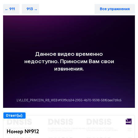
911
913
Все упражнения
Ответ(ы):