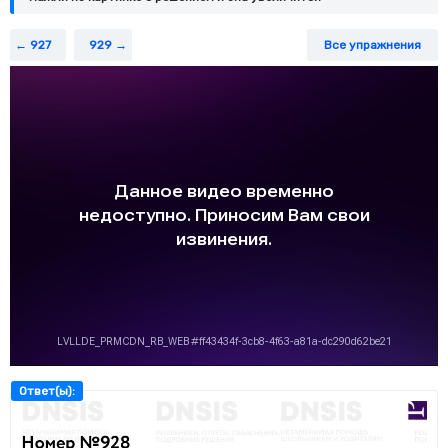
927
929
Все упражнения
Ответ(ы):