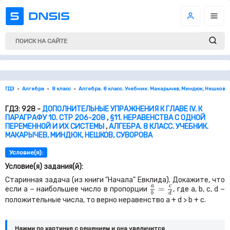
ГДЗ
Алгебра
8 класс
Алгебра. 8 класс. Учебник. Макарычев, Миндюк, Нешков, 
ГДЗ: 928 -
ДОПОЛНИТЕЛЬНЫЕ УПРАЖНЕНИЯ К ГЛАВЕ IV. К
ПАРАГРАФУ 10. СТР 206-208
,
§11. НЕРАВЕНСТВА С ОДНОЙ
ПЕРЕМЕННОЙ И ИХ СИСТЕМЫ
,
АЛГЕБРА. 8 КЛАСС. УЧЕБНИК.
МАКАРЫЧЕВ, МИНДЮК, НЕШКОВ, СУВОРОВА
Условие(я):
Условие(я) задания(й):
Старинная задача (из книги "Начала" Евклида). Докажите, что
a
b
=
c
d
c
a
=
если
a −
наибольшее число в пропорции
, где
a, b, c, d −
d
b
положительные числа, то верно неравенство
a + d > b + c.
Нажми по картинке c решением и она увеличится