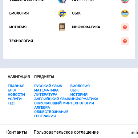
БИОЛОГИЯ
ОБЖ
ИСТОРИЯ
ИНФОРМАТИКА
ТЕХНОЛОГИЯ
НАВИГАЦИЯ
ПРЕДМЕТЫ
ГЛАВНАЯ
РУССКИЙ ЯЗЫК
БИОЛОГИЯ
БЛОГ
МАТЕМАТИКА
ОБЖ
НОВОСТИ
ЛИТЕРАТУРА
ИСТОРИЯ
УСЛУГИ
АНГЛИЙСКИЙ ЯЗЫК
ИНФОРМАТИКА
ГДЗ
ОКРУЖАЮЩИЙ МИР
ТЕХНОЛОГИЯ
АЛГЕБРА
ОБЩЕСТВОЗНАНИЕ
ГЕОГРАФИЯ
Контакты
Пользовательское соглашение
© D