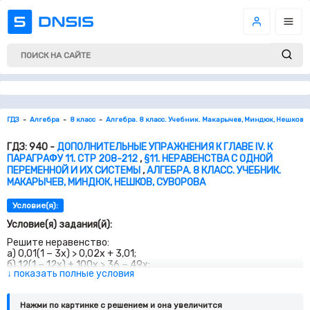
ГДЗ
Алгебра
8 класс
Алгебра. 8 класс. Учебник. Макарычев, Миндюк, Нешков, 
ГДЗ: 940 -
ДОПОЛНИТЕЛЬНЫЕ УПРАЖНЕНИЯ К ГЛАВЕ IV. К
ПАРАГРАФУ 11. СТР 208-212
,
§11. НЕРАВЕНСТВА С ОДНОЙ
ПЕРЕМЕННОЙ И ИХ СИСТЕМЫ
,
АЛГЕБРА. 8 КЛАСС. УЧЕБНИК.
МАКАРЫЧЕВ, МИНДЮК, НЕШКОВ, СУВОРОВА
Условие(я):
Условие(я) задания(й):
Решите неравенство:
а)
0,01
(
1
−
3
x) >
0,02
x +
3,01
;
б)
12
(
1
−
12
x) +
100
x >
36
−
49
x;
↓ показать полные условия
в) (
0,6
y −
1
) −
0,2
(
3
y +
1
) <
5
y −
4
;
2
3
(
6
x
+
4
)
−
1
6
(
12
x
−
5
)
≤
4
−
6
x
2
1
(
6
+
4
)
−
(
12
−
5
)
≤
4
−
6
г)
;
x
x
x
3
6
(
3
a
+
1
)
(
a
−
1
)
−
3
a
2
>
6
a
+
7
2
(
3
+
1
)
(
−
1
)
−
3
>
6
+
7
д)
;
Нажми по картинке c решением и она увеличится
a
a
a
a