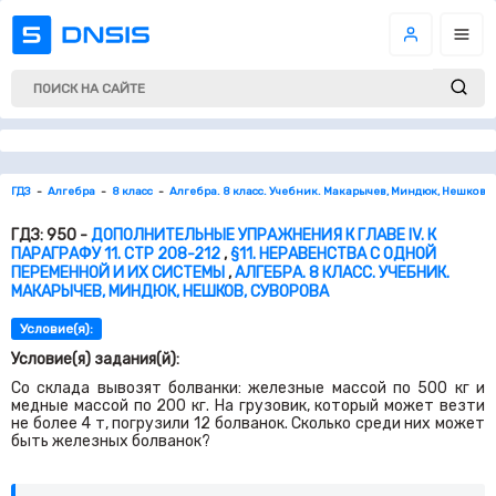
ГДЗ
Алгебра
8 класс
Алгебра. 8 класс. Учебник. Макарычев, Миндюк, Нешков, 
ГДЗ: 950 -
ДОПОЛНИТЕЛЬНЫЕ УПРАЖНЕНИЯ К ГЛАВЕ IV. К
ПАРАГРАФУ 11. СТР 208-212
,
§11. НЕРАВЕНСТВА С ОДНОЙ
ПЕРЕМЕННОЙ И ИХ СИСТЕМЫ
,
АЛГЕБРА. 8 КЛАСС. УЧЕБНИК.
МАКАРЫЧЕВ, МИНДЮК, НЕШКОВ, СУВОРОВА
Условие(я):
Условие(я) задания(й):
Со склада вывозят болванки: железные массой по
500
кг и
медные массой по
200
кг. На грузовик, который может везти
не более
4
т, погрузили
12
болванок. Сколько среди них может
быть железных болванок?