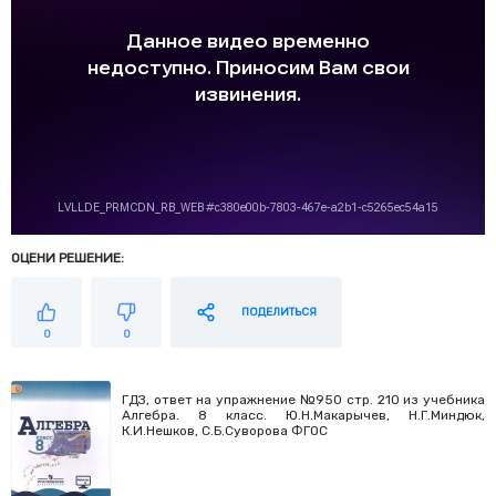
ОЦЕНИ РЕШЕНИЕ:
ПОДЕЛИТЬСЯ
0
0
ГДЗ, ответ на упражнение №950 стр. 210 из учебника
Алгебра. 8 класс. Ю.Н.Макарычев, Н.Г.Миндюк,
К.И.Нешков, С.Б.Суворова ФГОС