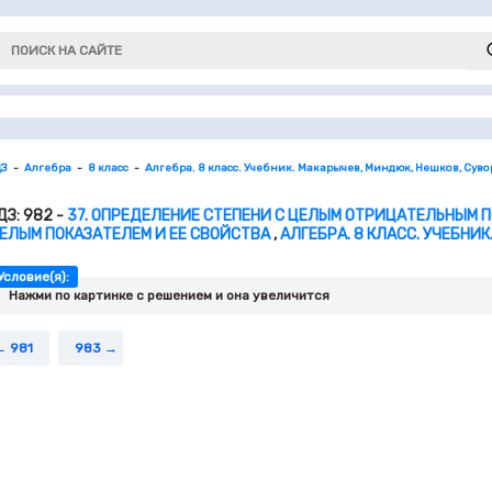
ДЗ
Алгебра
8 класс
Алгебра. 8 класс. Учебник. Макарычев, Миндюк, Нешков, Сув
ДЗ: 982 -
37. ОПРЕДЕЛЕНИЕ СТЕПЕНИ С ЦЕЛЫМ ОТРИЦАТЕЛЬНЫМ ПО
ЕЛЫМ ПОКАЗАТЕЛЕМ И ЕЕ СВОЙСТВА
,
АЛГЕБРА. 8 КЛАСС. УЧЕБНИ
Условие(я):
Нажми по картинке c решением и она увеличится
981
983