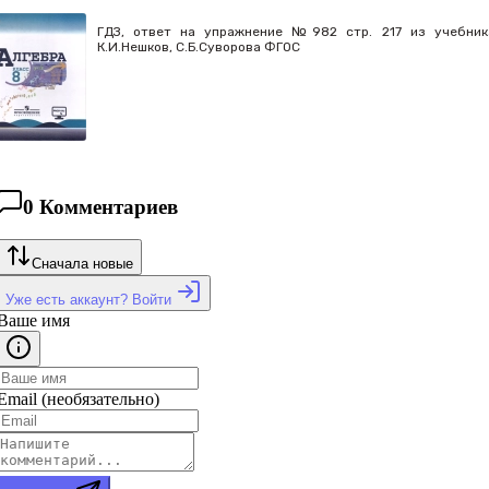
ГДЗ, ответ на упражнение №982 стр. 217 из учебника 
К.И.Нешков, С.Б.Суворова ФГОС