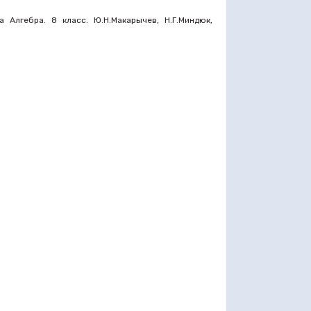
Алгебра. 8 класс. Ю.Н.Макарычев, Н.Г.Миндюк,