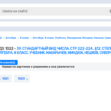
ДЗ
Алгебра
8 класс
Алгебра. 8 класс. Учебник. Макарычев, Миндюк, Нешков, Сув
ДЗ: 1022 -
39. СТАНДАРТНЫЙ ВИД ЧИСЛА. СТР 222-224
,
§12. СТЕ
ЛГЕБРА. 8 КЛАСС. УЧЕБНИК. МАКАРЫЧЕВ, МИНДЮК, НЕШКОВ, СУВО
Условие(я):
Нажми по картинке c решением и она увеличится
1021
1023