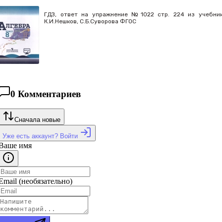
ГДЗ, ответ на упражнение №1022 стр. 224 из учебника
К.И.Нешков, С.Б.Суворова ФГОС