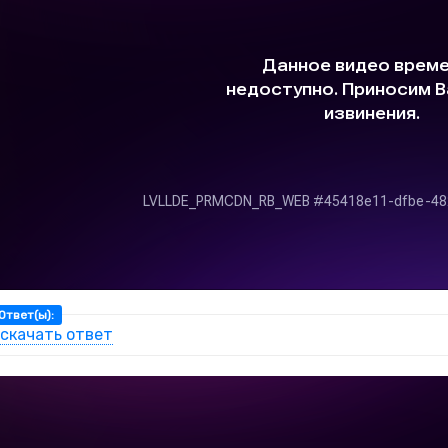
Ответ(ы):
скачать ответ