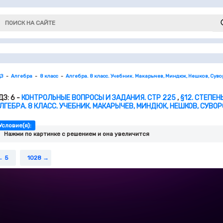
ДЗ
Алгебра
8 класс
Алгебра. 8 класс. Учебник. Макарычев, Миндюк, Нешков, Сув
ДЗ: 6 -
КОНТРОЛЬНЫЕ ВОПРОСЫ И ЗАДАНИЯ. СТР 225
,
§12. СТЕПЕ
ЛГЕБРА. 8 КЛАСС. УЧЕБНИК. МАКАРЫЧЕВ, МИНДЮК, НЕШКОВ, СУВО
Условие(я):
Нажми по картинке c решением и она увеличится
5
1028