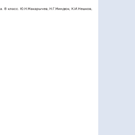
. 8 класс. Ю.Н.Макарычев, Н.Г.Миндюк, К.И.Нешков,