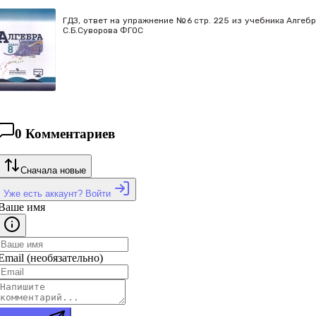
ГДЗ, ответ на упражнение №6 стр. 225 из учебника Алгебра
С.Б.Суворова ФГОС