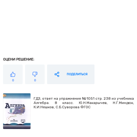
ОЦЕНИ РЕШЕНИЕ:
ПОДЕЛИТЬСЯ
0
0
ГДЗ, ответ на упражнение №1051 стр. 238 из учебника
Алгебра. 8 класс. Ю.Н.Макарычев, Н.Г.Миндюк,
К.И.Нешков, С.Б.Суворова ФГОС