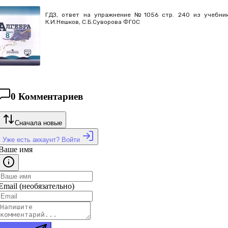
ГДЗ, ответ на упражнение №1056 стр. 240 из учебника
К.И.Нешков, С.Б.Суворова ФГОС