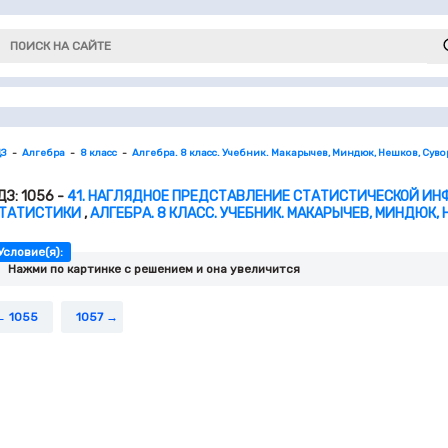
ДЗ
Алгебра
8 класс
Алгебра. 8 класс. Учебник. Макарычев, Миндюк, Нешков, Сув
ДЗ: 1056 -
41. НАГЛЯДНОЕ ПРЕДСТАВЛЕНИЕ СТАТИСТИЧЕСКОЙ ИНФ
ТАТИСТИКИ
,
АЛГЕБРА. 8 КЛАСС. УЧЕБНИК. МАКАРЫЧЕВ, МИНДЮК,
Условие(я):
Нажми по картинке c решением и она увеличится
1055
1057