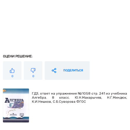
ОЦЕНИ РЕШЕНИЕ:
ПОДЕЛИТЬСЯ
0
0
ГДЗ, ответ на упражнение №1058 стр. 241 из учебника
Алгебра. 8 класс. Ю.Н.Макарычев, Н.Г.Миндюк,
К.И.Нешков, С.Б.Суворова ФГОС