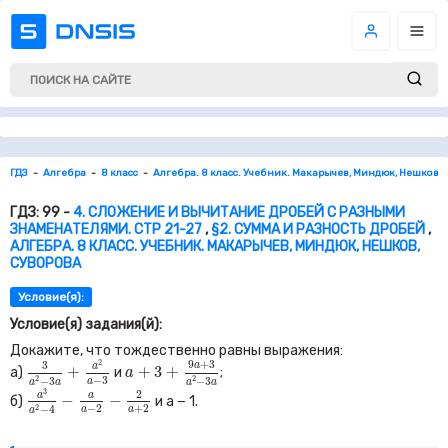
ГДЗ
Алгебра
8 класс
Алгебра. 8 класс. Учебник. Макарычев, Миндюк, Нешков, 
ГДЗ: 99 -
4. СЛОЖЕНИЕ И ВЫЧИТАНИЕ ДРОБЕЙ С РАЗНЫМИ
ЗНАМЕНАТЕЛЯМИ. СТР 21-27
,
§2. СУММА И РАЗНОСТЬ ДРОБЕЙ
,
АЛГЕБРА. 8 КЛАСС. УЧЕБНИК. МАКАРЫЧЕВ, МИНДЮК, НЕШКОВ,
СУВОРОВА
Условие(я):
Условие(я) задания(й):
Докажите, что тождественно равны выражения:
3
a
2
−
3
a
+
a
2
a
−
3
a
+
3
+
9
a
+
3
a
2
−
3
a
2
9
+
3
3
a
a
+
+
3
+
а)
и
;
a
−
3
2
2
−
3
−
3
a
a
a
a
a
a
3
a
2
−
4
−
a
a
−
2
−
2
a
+
2
3
2
a
a
−
−
б)
и
a −
1
.
−
2
+
2
2
−
4
a
a
a