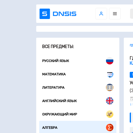
Г
ВСЕ ПРЕДМЕТЫ:
Г
РУССКИЙ ЯЗЫК
К
МАТЕМАТИКА
У
ЛИТЕРАТУРА
(
5
(
АНГЛИЙСКИЙ ЯЗЫК
↓
а
в
б
ОКРУЖАЮЩИЙ МИР
в
АЛГЕБРА