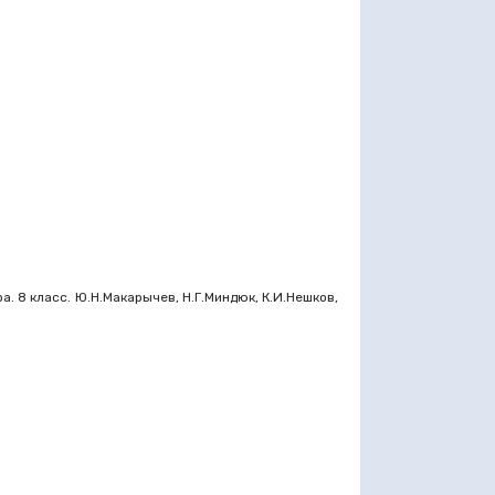
. 8 класс. Ю.Н.Макарычев, Н.Г.Миндюк, К.И.Нешков,