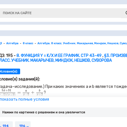
ДЗ
Алгебра
8 класс
Алгебра. 8 класс. Учебник. Макарычев, Миндюк, Нешков, Сув
ДЗ: 195 -
8. ФУНКЦИЯ Y = K/X И ЕЕ ГРАФИК. СТР 43-49
,
§3. ПРОИЗ
ЛАСС. УЧЕБНИК. МАКАРЫЧЕВ, МИНДЮК, НЕШКОВ, СУВОРОВА
Условие(я):
словие(я) задания(й):
Задача−исследование.) При каких значениях
a
и
b
является тожде
x
+
31
(
x
−
5
)
(
x
+
2
)
=
a
x
−
5
+
b
x
+
2
5
+
31
x
b
a
=
+
?
−
5
+
2
−
5
)
(
+
2
)
x
x
x
x
 показать полные условия
) Обсудите, какие преобразования надо выполнить и каким усл
опрос задачи.
) Выполните необходимые преобразования, составьте систему ур
Нажми по картинке c решением и она увеличится
) Ответьте на вопрос задачи и проверьте полученный ответ.
194
196