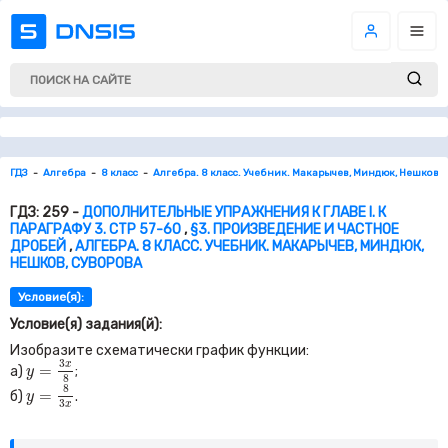
ГДЗ
Алгебра
8 класс
Алгебра. 8 класс. Учебник. Макарычев, Миндюк, Нешков, 
ГДЗ: 259 -
ДОПОЛНИТЕЛЬНЫЕ УПРАЖНЕНИЯ К ГЛАВЕ I. К
ПАРАГРАФУ 3. СТР 57-60
,
§3. ПРОИЗВЕДЕНИЕ И ЧАСТНОЕ
ДРОБЕЙ
,
АЛГЕБРА. 8 КЛАСС. УЧЕБНИК. МАКАРЫЧЕВ, МИНДЮК,
НЕШКОВ, СУВОРОВА
Условие(я):
Условие(я) задания(й):
Изобразите схематически график функции:
y
=
3
x
8
3
x
=
а)
;
y
8
y
=
8
3
x
8
=
б)
.
y
3
x