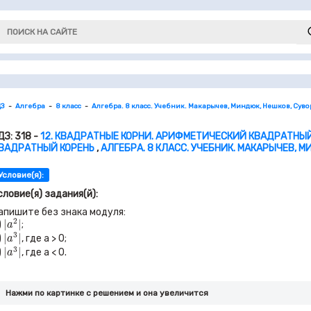
ДЗ
Алгебра
8 класс
Алгебра. 8 класс. Учебник. Макарычев, Миндюк, Нешков, Сув
ДЗ: 318 -
12. КВАДРАТНЫЕ КОРНИ. АРИФМЕТИЧЕСКИЙ КВАДРАТНЫЙ 
ВАДРАТНЫЙ КОРЕНЬ
,
АЛГЕБРА. 8 КЛАСС. УЧЕБНИК. МАКАРЫЧЕВ, 
Условие(я):
словие(я) задания(й):
апишите без знака модуля:
|
a
2
|
2
|
|
)
;
a
|
a
3
|
3
|
|
)
, где
a >
0
;
a
|
a
3
|
3
|
|
)
, где
a <
0
.
a
Нажми по картинке c решением и она увеличится