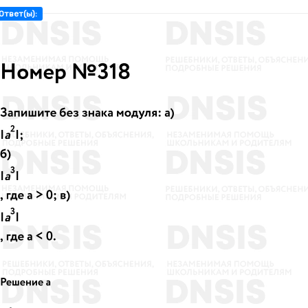
Ответ(ы):