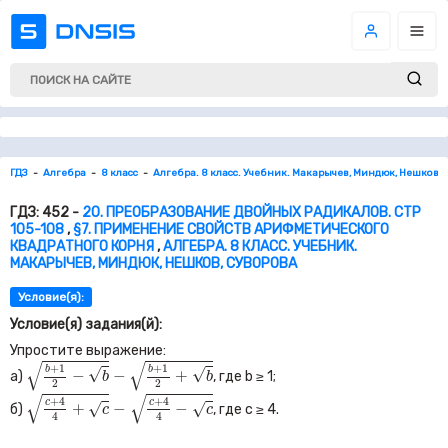
ГДЗ
Алгебра
8 класс
Алгебра. 8 класс. Учебник. Макарычев, Миндюк, Нешков, 
ГДЗ: 452 -
20. ПРЕОБРАЗОВАНИЕ ДВОЙНЫХ РАДИКАЛОВ. СТР
105-108
,
§7. ПРИМЕНЕНИЕ СВОЙСТВ АРИФМЕТИЧЕСКОГО
КВАДРАТНОГО КОРНЯ
,
АЛГЕБРА. 8 КЛАСС. УЧЕБНИК.
МАКАРЫЧЕВ, МИНДЮК, НЕШКОВ, СУВОРОВА
Условие(я):
Условие(я) задания(й):
Упростите выражение:
b
+
1
2
−
b
−
b
+
1
2
+
b
√
√
+
1
+
1
√
√
b
b
−
−
+
а)
, где
b ≥
1
;
b
b
2
2
c
+
4
4
+
c
−
c
+
4
4
−
c
√
√
+
4
+
4
c
c
√
√
+
−
−
б)
, где
c ≥
4
.
c
c
4
4