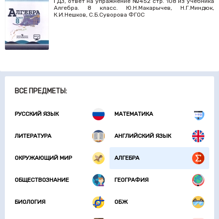
ГДЗ, ответ на упражнение №452 стр. 108 из учебника
Алгебра. 8 класс. Ю.Н.Макарычев, Н.Г.Миндюк,
К.И.Нешков, С.Б.Суворова ФГОС
ВСЕ ПРЕДМЕТЫ:
РУССКИЙ ЯЗЫК
МАТЕМАТИКА
ЛИТЕРАТУРА
АНГЛИЙСКИЙ ЯЗЫК
ОКРУЖАЮЩИЙ МИР
АЛГЕБРА
ОБЩЕСТВОЗНАНИЕ
ГЕОГРАФИЯ
БИОЛОГИЯ
ОБЖ