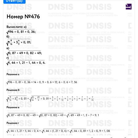
Ответ(ы):