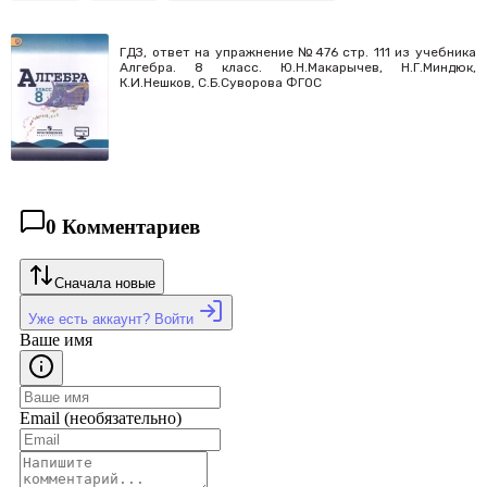
ГДЗ, ответ на упражнение №476 стр. 111 из учебника
Алгебра. 8 класс. Ю.Н.Макарычев, Н.Г.Миндюк,
К.И.Нешков, С.Б.Суворова ФГОС