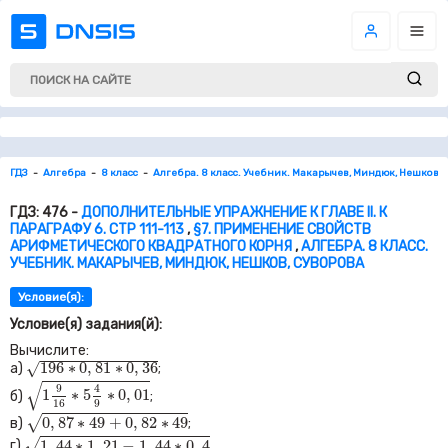
ГДЗ
Алгебра
8 класс
Алгебра. 8 класс. Учебник. Макарычев, Миндюк, Нешков, 
ГДЗ: 476 -
ДОПОЛНИТЕЛЬНЫЕ УПРАЖНЕНИЕ К ГЛАВЕ II. К
ПАРАГРАФУ 6. СТР 111-113
,
§7. ПРИМЕНЕНИЕ СВОЙСТВ
АРИФМЕТИЧЕСКОГО КВАДРАТНОГО КОРНЯ
,
АЛГЕБРА. 8 КЛАСС.
УЧЕБНИК. МАКАРЫЧЕВ, МИНДЮК, НЕШКОВ, СУВОРОВА
Условие(я):
Условие(я) задания(й):
Вычислите:
196
∗
0
,
81
∗
0
,
36
196
∗
0
,
81
∗
0
,
36
√
а)
;
1
9
16
∗
5
4
9
∗
0
,
01
√
9
4
1
∗
5
∗
0
,
01
б)
;
16
9
0
,
87
∗
49
+
0
,
82
∗
49
0
,
87
∗
49
+
0
,
82
∗
49
√
в)
;
1
,
44
∗
1
,
21
−
1
,
44
∗
0
,
4
1
,
44
∗
1
,
21
−
1
,
44
∗
0
,
4
√
г)
.