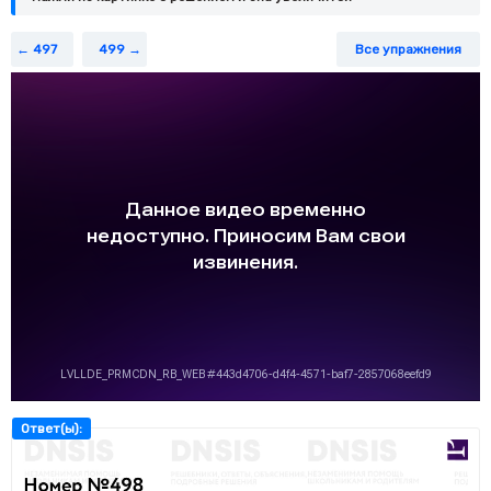
497
499
Все упражнения
Ответ(ы):