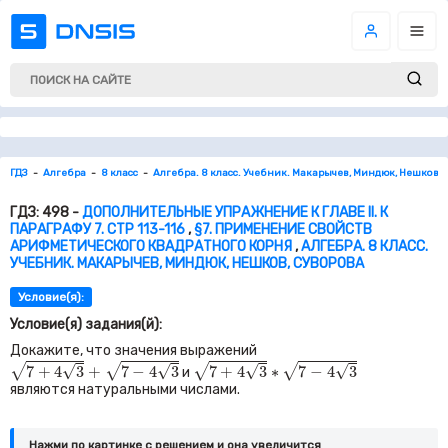
ГДЗ
Алгебра
8 класс
Алгебра. 8 класс. Учебник. Макарычев, Миндюк, Нешков, 
ГДЗ: 498 -
ДОПОЛНИТЕЛЬНЫЕ УПРАЖНЕНИЕ К ГЛАВЕ II. К
ПАРАГРАФУ 7. СТР 113-116
,
§7. ПРИМЕНЕНИЕ СВОЙСТВ
АРИФМЕТИЧЕСКОГО КВАДРАТНОГО КОРНЯ
,
АЛГЕБРА. 8 КЛАСС.
УЧЕБНИК. МАКАРЫЧЕВ, МИНДЮК, НЕШКОВ, СУВОРОВА
Условие(я):
Условие(я) задания(й):
Докажите, что значения выражений
7
+
4
3
+
7
−
4
3
7
+
4
3
∗
7
−
4
3
√
√
√
√
√
√
√
√
7
+
4
3
+
7
−
4
3
7
+
4
3
∗
7
−
4
3
и
являются натуральными числами.
Нажми по картинке c решением и она увеличится