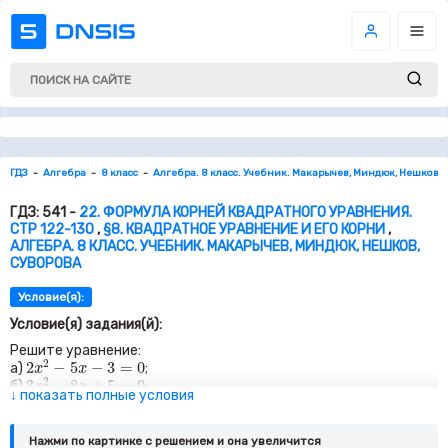
ГДЗ
Алгебра
8 класс
Алгебра. 8 класс. Учебник. Макарычев, Миндюк, Нешков, 
ГДЗ: 541 -
22. ФОРМУЛА КОРНЕЙ КВАДРАТНОГО УРАВНЕНИЯ.
СТР 122-130
,
§8. КВАДРАТНОЕ УРАВНЕНИЕ И ЕГО КОРНИ
,
АЛГЕБРА. 8 КЛАСС. УЧЕБНИК. МАКАРЫЧЕВ, МИНДЮК, НЕШКОВ,
СУВОРОВА
Условие(я):
Условие(я) задания(й):
Решите уравнение:
2
x
2
−
5
x
−
3
=
0
2
2
−
5
−
3
=
0
а)
;
x
x
3
x
2
−
8
x
+
5
=
0
2
3
−
8
+
5
=
0
б)
;
x
x
5
x
2
+
9
x
+
4
=
0
↓ показать полные условия
2
5
+
9
+
4
=
0
в)
;
x
x
36
y
2
−
12
y
+
1
=
0
2
36
−
12
+
1
=
0
г)
;
y
y
3
t
2
−
3
t
+
1
=
0
2
3
−
3
+
1
=
0
Нажми по картинке c решением и она увеличится
д)
;
t
t