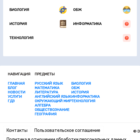
БИОЛОГИЯ
ОБЖ
ИСТОРИЯ
ИНФОРМАТИКА
ТЕХНОЛОГИЯ
НАВИГАЦИЯ
ПРЕДМЕТЫ
ГЛАВНАЯ
РУССКИЙ ЯЗЫК
БИОЛОГИЯ
БЛОГ
МАТЕМАТИКА
ОБЖ
НОВОСТИ
ЛИТЕРАТУРА
ИСТОРИЯ
УСЛУГИ
АНГЛИЙСКИЙ ЯЗЫК
ИНФОРМАТИКА
ГДЗ
ОКРУЖАЮЩИЙ МИР
ТЕХНОЛОГИЯ
АЛГЕБРА
ОБЩЕСТВОЗНАНИЕ
ГЕОГРАФИЯ
Контакты
Пользовательское соглашение
© D
Политика в отношении обработки персональных данных