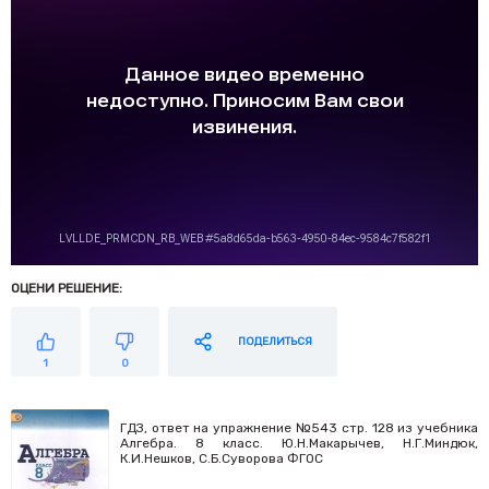
ОЦЕНИ РЕШЕНИЕ:
ПОДЕЛИТЬСЯ
1
0
ГДЗ, ответ на упражнение №543 стр. 128 из учебника
Алгебра. 8 класс. Ю.Н.Макарычев, Н.Г.Миндюк,
К.И.Нешков, С.Б.Суворова ФГОС