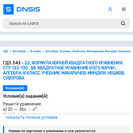
ГДЗ
Алгебра
8 класс
Алгебра. 8 класс. Учебник. Макарычев, Миндюк, Нешков, 
ГДЗ: 543 -
22. ФОРМУЛА КОРНЕЙ КВАДРАТНОГО УРАВНЕНИЯ.
СТР 122-130
,
§8. КВАДРАТНОЕ УРАВНЕНИЕ И ЕГО КОРНИ
,
АЛГЕБРА. 8 КЛАСС. УЧЕБНИК. МАКАРЫЧЕВ, МИНДЮК, НЕШКОВ,
СУВОРОВА
Условие(я):
Условие(я) задания(й):
Решите уравнение:
25
=
26
x
−
x
2
2
25
=
26
−
а)
;
x
x
3
x
2
=
10
−
29
x
2
3
=
10
−
29
б)
;
x
x
y
2
=
4
y
+
96
↓ показать полные условия
2
=
4
+
96
в)
;
y
y
3
p
2
+
3
=
10
p
2
3
+
3
=
10
г)
;
p
p
x
2
−
20
x
=
20
x
+
100
2
−
20
=
20
+
100
Нажми по картинке c решением и она увеличится
д)
;
x
x
x