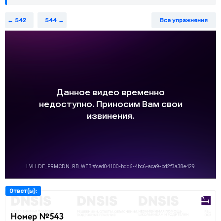
25
x
2
−
13
x
=
10
x
2
−
7
2
2
25
−
13
=
10
−
7
е)
.
x
x
x
542
544
Все упражнения
Ответ(ы):