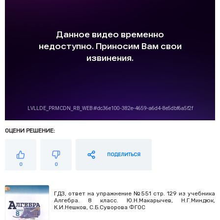
ОЦЕНИ РЕШЕНИЕ:
ПОДЕЛИТЬСЯ
0
0
ГДЗ, ответ на упражнение №551 стр. 129 из учебника
Алгебра. 8 класс. Ю.Н.Макарычев, Н.Г.Миндюк,
К.И.Нешков, С.Б.Суворова ФГОС