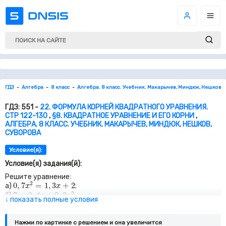
ГДЗ
Алгебра
8 класс
Алгебра. 8 класс. Учебник. Макарычев, Миндюк, Нешков, 
ГДЗ: 551 -
22. ФОРМУЛА КОРНЕЙ КВАДРАТНОГО УРАВНЕНИЯ.
СТР 122-130
,
§8. КВАДРАТНОЕ УРАВНЕНИЕ И ЕГО КОРНИ
,
АЛГЕБРА. 8 КЛАСС. УЧЕБНИК. МАКАРЫЧЕВ, МИНДЮК, НЕШКОВ,
СУВОРОВА
Условие(я):
Условие(я) задания(й):
Решите уравнение:
0
,
7
x
2
=
1
,
3
x
+
2
2
0
,
7
=
1
,
3
+
2
а)
;
x
x
7
=
0
,
4
y
+
0
,
2
y
2
2
7
=
0
,
4
+
0
,
2
б)
;
y
y
↓ показать полные условия
x
2
−
1
,
6
x
−
0
,
36
=
0
2
−
1
,
6
−
0
,
36
=
0
в)
;
x
x
z
2
−
2
z
+
2
,
91
=
0
2
−
2
+
2
,
91
=
0
г)
;
z
z
0
,
2
y
2
−
10
y
+
125
=
0
Нажми по картинке c решением и она увеличится
2
0
,
2
−
10
+
125
=
0
д)
;
y
y