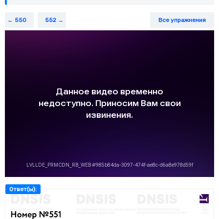
1
3
x
2
+
2
x
−
9
=
0
1
2
+
2
−
9
=
0
е)
.
x
x
3
550
552
Все упражнения
Ответ(ы):