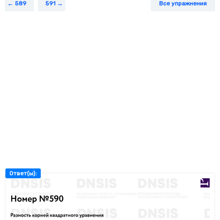
589
591
Все упражнения
Ответ(ы):