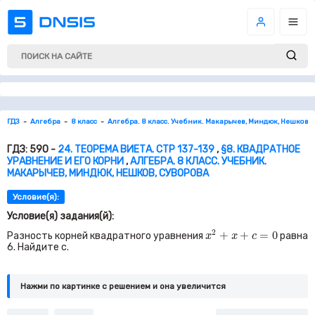
ГДЗ
Алгебра
8 класс
Алгебра. 8 класс. Учебник. Макарычев, Миндюк, Нешков, 
ГДЗ: 590 -
24. ТЕОРЕМА ВИЕТА. СТР 137-139
,
§8. КВАДРАТНОЕ
УРАВНЕНИЕ И ЕГО КОРНИ
,
АЛГЕБРА. 8 КЛАСС. УЧЕБНИК.
МАКАРЫЧЕВ, МИНДЮК, НЕШКОВ, СУВОРОВА
Условие(я):
Условие(я) задания(й):
x
2
+
x
+
c
=
0
2
+
+
=
0
Разность корней квадратного уравнения
равна
x
x
c
6
. Найдите
c.
Нажми по картинке c решением и она увеличится