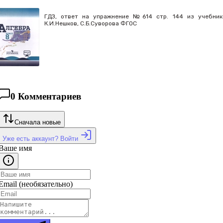
ГДЗ, ответ на упражнение №614 стр. 144 из учебника 
К.И.Нешков, С.Б.Суворова ФГОС