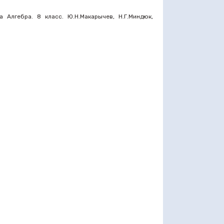
Алгебра. 8 класс. Ю.Н.Макарычев, Н.Г.Миндюк,