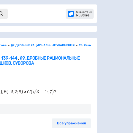
орова
§9. ДРОБНЫЕ РАЦИОНАЛЬНЫЕ УРАВНЕНИЯ
25. Решение дробных рациональных
 139-144
,
§9. ДРОБНЫЕ РАЦИОНАЛЬНЫЕ
ЕШКОВ, СУВОРОВА
C
(
3
−
1
;
7
)
√
(
3
−
1
;
7
)
5
), B(−
3,2
;
9
) и
?
C
Все упражнения