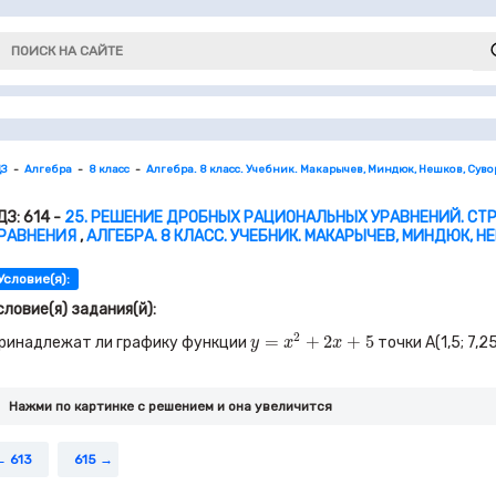
ДЗ
Алгебра
8 класс
Алгебра. 8 класс. Учебник. Макарычев, Миндюк, Нешков, Сув
ДЗ: 614 -
25. РЕШЕНИЕ ДРОБНЫХ РАЦИОНАЛЬНЫХ УРАВНЕНИЙ. СТР
РАВНЕНИЯ
,
АЛГЕБРА. 8 КЛАСС. УЧЕБНИК. МАКАРЫЧЕВ, МИНДЮК, Н
Условие(я):
словие(я) задания(й):
y
=
x
2
+
2
x
+
5
2
=
+
2
+
5
ринадлежат ли графику функции
точки
A(
1,5
;
7,2
y
x
x
Нажми по картинке c решением и она увеличится
613
615