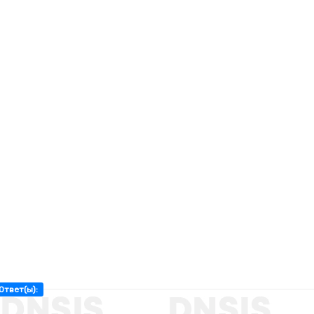
Ответ(ы):