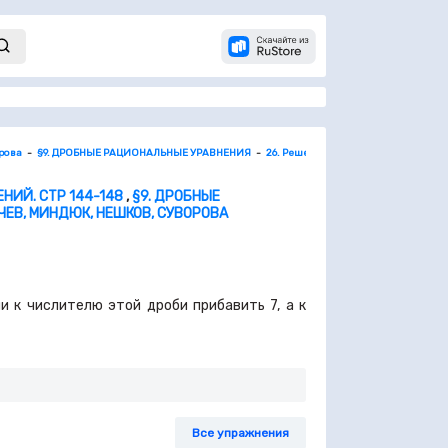
орова
§9. ДРОБНЫЕ РАЦИОНАЛЬНЫЕ УРАВНЕНИЯ
26. Решение задач с помощью рацио
НИЙ. СТР 144-148
,
§9. ДРОБНЫЕ
ЫЧЕВ, МИНДЮК, НЕШКОВ, СУВОРОВА
ли к числителю этой дроби прибавить
7,
а к
Все упражнения