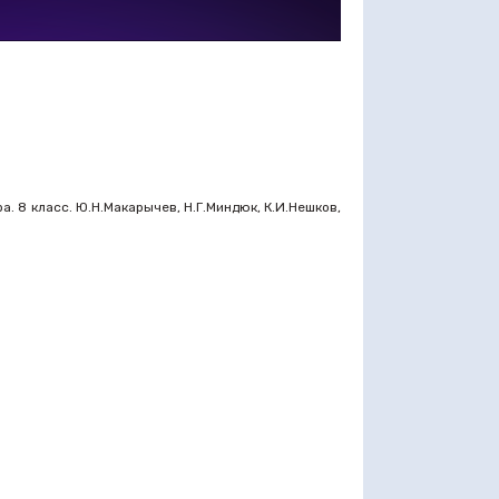
а. 8 класс. Ю.Н.Макарычев, Н.Г.Миндюк, К.И.Нешков,