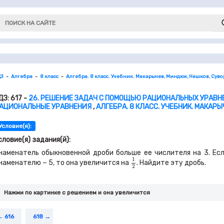
ДЗ
Алгебра
8 класс
Алгебра. 8 класс. Учебник. Макарычев, Миндюк, Нешков, Сув
ДЗ: 617 -
26. РЕШЕНИЕ ЗАДАЧ С ПОМОЩЬЮ РАЦИОНАЛЬНЫХ УРАВНЕ
АЦИОНАЛЬНЫЕ УРАВНЕНИЯ
,
АЛГЕБРА. 8 КЛАСС. УЧЕБНИК. МАКАР
Условие(я):
словие(я) задания(й):
наменатель обыкновенной дроби больше ее числителя на
3
. Ес
1
2
1
наменателю −
5,
то она увеличится на
. Найдите эту дробь.
2
Нажми по картинке c решением и она увеличится
616
618