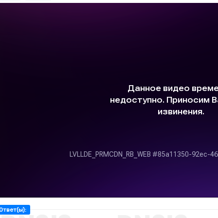
Ответ(ы):