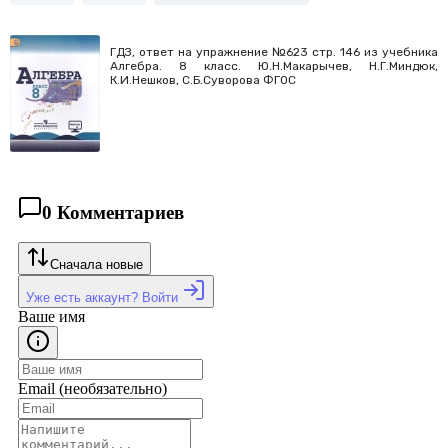
ГДЗ, ответ на упражнение №623 стр. 146 из учебника
Алгебра. 8 класс. Ю.Н.Макарычев, Н.Г.Миндюк,
К.И.Нешков, С.Б.Суворова ФГОС