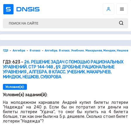
ГДЗ
Алгебра
8 класс
Алгебра. 8 класс. Учебник. Макарычев, Миндюк, Нешков, 
ГДЗ: 623 -
26. РЕШЕНИЕ ЗАДАЧ С ПОМОЩЬЮ РАЦИОНАЛЬНЫХ
УРАВНЕНИЙ. СТР 144-148
,
§9. ДРОБНЫЕ РАЦИОНАЛЬНЫЕ
УРАВНЕНИЯ
,
АЛГЕБРА. 8 КЛАСС. УЧЕБНИК. МАКАРЫЧЕВ,
МИНДЮК, НЕШКОВ, СУВОРОВА
Условие(я):
Условие(я) задания(й):
На молодежном карнавале Андрей купил билеты лотереи
"Надежда" на
240
р. Если бы он потратил эти деньги на
билеты лотереи "Удача", то смог бы купить на
4
билета
больше, так как они были на
5
р. дешевле. Сколько стоил билет
лотереи "Надежда"?