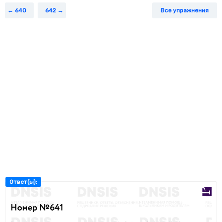
640
642
Все упражнения
Ответ(ы):