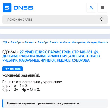
ГДЗ
Алгебра
8 класс
Алгебра. 8 класс. Учебник. Макарычев, Миндюк, Нешков, 
ГДЗ: 641 -
27. УРАВНЕНИЯ С ПАРАМЕТРОМ. СТР 148-151
,
§9.
ДРОБНЫЕ РАЦИОНАЛЬНЫЕ УРАВНЕНИЯ
,
АЛГЕБРА. 8 КЛАСС.
УЧЕБНИК. МАКАРЫЧЕВ, МИНДЮК, НЕШКОВ, СУВОРОВА
Условие(я):
Условие(я) задания(й):
Решите относительно
y
уравнение:
а
) py − p −
1
=
0
;
б
) py −
3
y −
4
p +
12
=
0
.
Нажми по картинке c решением и она увеличится