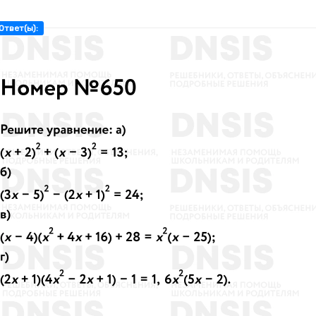
Ответ(ы):