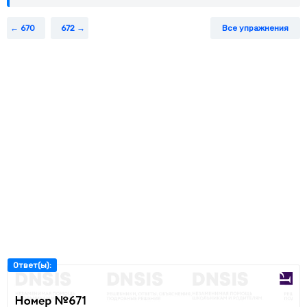
670
672
Все упражнения
Ответ(ы):