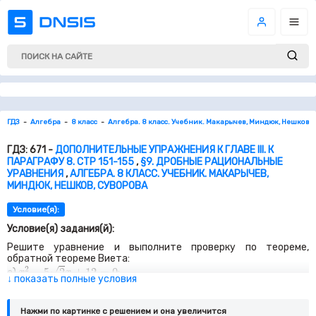
ГДЗ
Алгебра
8 класс
Алгебра. 8 класс. Учебник. Макарычев, Миндюк, Нешков, 
ГДЗ: 671 -
ДОПОЛНИТЕЛЬНЫЕ УПРАЖНЕНИЯ К ГЛАВЕ III. К
ПАРАГРАФУ 8. СТР 151-155
,
§9. ДРОБНЫЕ РАЦИОНАЛЬНЫЕ
УРАВНЕНИЯ
,
АЛГЕБРА. 8 КЛАСС. УЧЕБНИК. МАКАРЫЧЕВ,
МИНДЮК, НЕШКОВ, СУВОРОВА
Условие(я):
Условие(я) задания(й):
Решите уравнение и выполните проверку по теореме,
обратной теореме Виета:
x
2
−
5
2
x
+
12
=
0
√
2
−
5
2
+
12
=
0
а)
;
x
x
x
2
+
2
3
x
−
72
=
0
↓ показать полные условия
√
2
+
2
3
−
72
=
0
б)
;
x
x
y
2
−
6
y
+
7
=
0
2
−
6
+
7
=
0
в)
;
y
y
p
2
−
10
p
+
7
=
0
2
−
10
+
7
=
0
Нажми по картинке c решением и она увеличится
г)
.
p
p