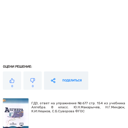
ОЦЕНИ РЕШЕНИЕ:
ПОДЕЛИТЬСЯ
0
0
ГДЗ, ответ на упражнение №677 стр. 154 из учебника
Алгебра. 8 класс. Ю.Н.Макарычев, Н.Г.Миндюк,
К.И.Нешков, С.Б.Суворова ФГОС