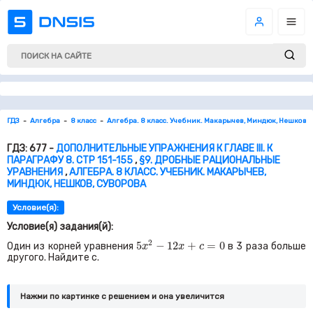
ГДЗ
Алгебра
8 класс
Алгебра. 8 класс. Учебник. Макарычев, Миндюк, Нешков, 
ГДЗ: 677 -
ДОПОЛНИТЕЛЬНЫЕ УПРАЖНЕНИЯ К ГЛАВЕ III. К
ПАРАГРАФУ 8. СТР 151-155
,
§9. ДРОБНЫЕ РАЦИОНАЛЬНЫЕ
УРАВНЕНИЯ
,
АЛГЕБРА. 8 КЛАСС. УЧЕБНИК. МАКАРЫЧЕВ,
МИНДЮК, НЕШКОВ, СУВОРОВА
Условие(я):
Условие(я) задания(й):
5
x
2
−
12
x
+
c
=
0
2
5
−
12
+
=
0
Один из корней уравнения
в
3
раза больше
x
x
c
другого. Найдите
c.
Нажми по картинке c решением и она увеличится