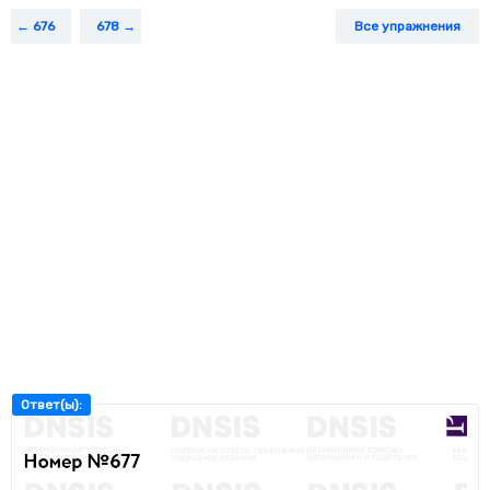
676
678
Все упражнения
Ответ(ы):