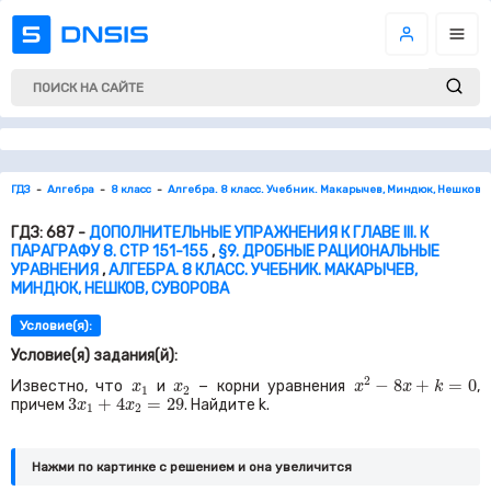
ГДЗ
Алгебра
8 класс
Алгебра. 8 класс. Учебник. Макарычев, Миндюк, Нешков, 
ГДЗ: 687 -
ДОПОЛНИТЕЛЬНЫЕ УПРАЖНЕНИЯ К ГЛАВЕ III. К
ПАРАГРАФУ 8. СТР 151-155
,
§9. ДРОБНЫЕ РАЦИОНАЛЬНЫЕ
УРАВНЕНИЯ
,
АЛГЕБРА. 8 КЛАСС. УЧЕБНИК. МАКАРЫЧЕВ,
МИНДЮК, НЕШКОВ, СУВОРОВА
Условие(я):
Условие(я) задания(й):
x
2
−
8
x
+
k
=
0
x
1
x
2
2
−
8
+
=
0
Известно, что
и
− корни уравнения
,
x
x
x
x
k
1
2
3
x
1
+
4
x
2
=
29
3
+
4
=
29
причем
. Найдите
k.
x
x
1
2
Нажми по картинке c решением и она увеличится