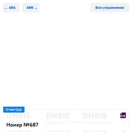
686
688
Все упражнения
Ответ(ы):