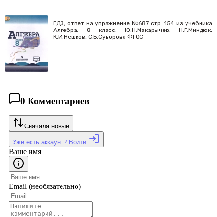
ГДЗ, ответ на упражнение №687 стр. 154 из учебника
Алгебра. 8 класс. Ю.Н.Макарычев, Н.Г.Миндюк,
К.И.Нешков, С.Б.Суворова ФГОС